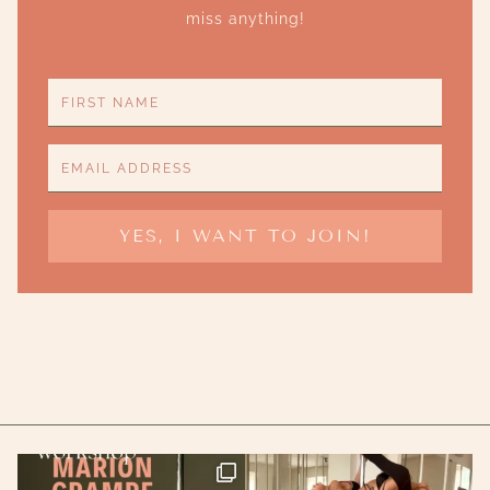
miss anything!
YES, I WANT TO JOIN!