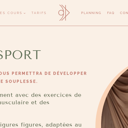
LES COURS
TARIFS
PLANNING
FAQ
CO
 SPORT
VOUS PERMETTRA DE DÉVELOPPER
RE SOUPLESSE.
ment avec des exercices de
musculaire et des
igures figures, adaptées au