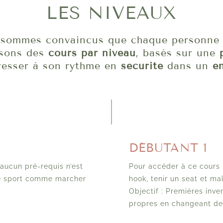
LES NIVEAUX
 sommes convaincus que chaque personne 
osons des
cours par niveau
, basés sur une
resser à son rythme en
sécurité
dans un
e
DÉBUTANT 1
 aucun pré-requis n’est
Pour accéder à ce cours i
le sport comme marcher
hook, tenir un seat et maî
Objectif : Premières inve
propres en changeant de